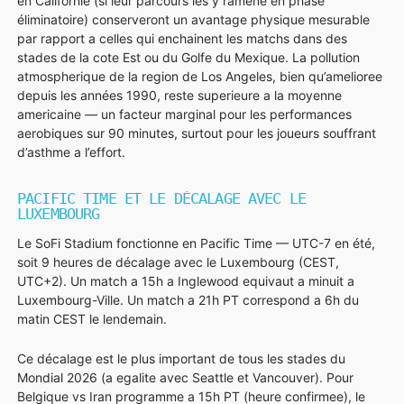
en Californie (si leur parcours les y ramene en phase
éliminatoire) conserveront un avantage physique mesurable
par rapport a celles qui enchainent les matchs dans des
stades de la cote Est ou du Golfe du Mexique. La pollution
atmospherique de la region de Los Angeles, bien qu’amelioree
depuis les années 1990, reste superieure a la moyenne
americaine — un facteur marginal pour les performances
aerobiques sur 90 minutes, surtout pour les joueurs souffrant
d’asthme a l’effort.
PACIFIC TIME ET LE DÉCALAGE AVEC LE
LUXEMBOURG
Le SoFi Stadium fonctionne en Pacific Time — UTC-7 en été,
soit 9 heures de décalage avec le Luxembourg (CEST,
UTC+2). Un match a 15h a Inglewood equivaut a minuit a
Luxembourg-Ville. Un match a 21h PT correspond a 6h du
matin CEST le lendemain.
Ce décalage est le plus important de tous les stades du
Mondial 2026 (a egalite avec Seattle et Vancouver). Pour
Belgique vs Iran programme a 15h PT (heure confirmee), le