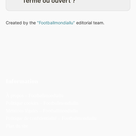
ferme ou ouvert ?
Created by the
"Footballmondiallu"
editorial team.
Information
À propos – Footballmondiallu
Politique cookies – Footballmondiallu
Mentions légales – Footballmondiallu
Politique de confidentialité – Footballmondiallu
Plan du site