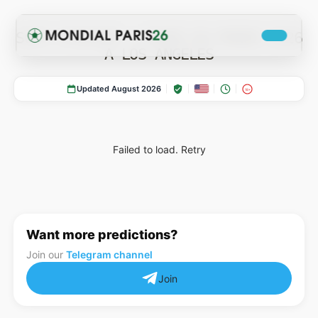
SOFI STADIUM — COUPE DU MONDE 2026
A LOS ANGELES
Updated August 2026
18+
Failed to load.
Retry
COTES
Actualites Coupe du Monde 2026
Want more predictions?
Join our
Telegram channel
Join