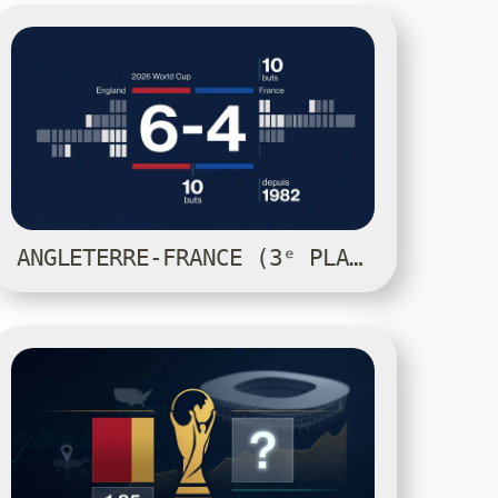
ANGLETERRE-FRANCE (3ᵉ PLACE) — COUPE DU MONDE 2026