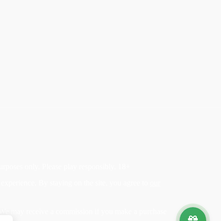
purposes only. Please play responsibly. 18+
experience. By staying on the site, you agree to
our
ks. We may receive a commission if you make a purchase