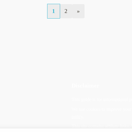
1
2
»
Disclaimer
This guide is for informational 
We use cookies to improve your 
policy
.
This site contains affiliate lin