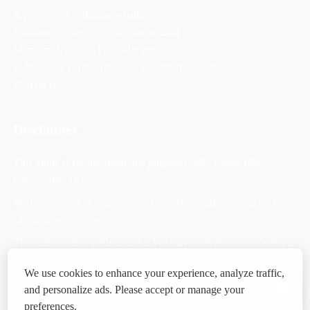
À propos – Footballmondiallu
Politique cookies – Footballmondiallu
Mentions légales – Footballmondiallu
Politique de confidentialité – Footballmondiallu
Plan du site
Disclaimer
This guide is for informational purposes only. Please play
responsibly. 18+
We use cookies to improve your experience. By staying on the
site, you agree to
our policy
.
This site contains affiliate links. We may receive a commission if
you make a purchase through them, at no additional cost to you.
We use cookies to enhance your experience, analyze traffic,
If you are struggling with gambling addiction, you can find help
and personalize ads. Please accept or manage your
here
.
preferences.
14:44