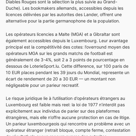
Diables Rouges sont la sélection la plus suivie au Grand-
Duche). Les bookmakers allemands, accessibles depuis les
licences délivrées par les autorites des Lander, offrent une
alternative pour la partie germanophone de la population.
Les opérateurs licencies a Malte (MGA) et a Gibraltar sont
également accessibles depuis le Luxembourg. Leur avantage
principal est la compétitivité des cotes: l’overround moyen des
opérateurs MGA sur les grands matchs de football est
généralement de 3-4%, soit 2 a 3 points de pourcentage en
dessous de LoterieSport.lu. Cette difference, sur 100 paris de
10 EUR places pendant les 39 jours du Mondial, represente un
écart de rendement de 20 a 30 EUR — un montant non
négligeable pour un parieur recreatif.
Le risque juridique lie à l’utilisation d’opérateurs étrangers au
Luxembourg est faible mais reel: la loi de 1977 n’interdit pas
explicitement aux individus de parier sur des plateformes
étrangères, mais elle n’offre aucune protection en cas de litige.
Un parieur luxembourgeois qui rencontre un problème avec un
opérateur étranger (retrait bloque, compte ferme, contestation