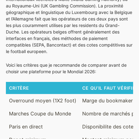
au Royaume-Uni (UK Gambling Commission). La proximité
géographique et linguistique du Luxembourg avec la Belgique
et l’Allemagne fait que les opérateurs de ces deux pays sont
les plus couramment utilises par les residents du Grand-
Duche. Les opérateurs belges offrent généralement des
interfaces en français, des méthodes de paiement
compatibles (SEPA, Bancontact) et des cotes compétitives sur
le football europeen.
Voici les critères que je recommande de comparer avant de
choisir une plateforme pour le Mondial 2026:
CRITÈRE
CE QU’IL FAUT VÉRIFIER
Overround moyen (1X2 foot)
Marge du bookmaker sur
Marches Coupe du Monde
Nombre de marchés par m
Paris en direct
Disponibilite des cotes 