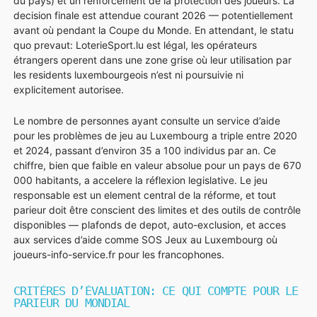
du pays) et un renforcement de la protection des joueurs. La
decision finale est attendue courant 2026 — potentiellement
avant où pendant la Coupe du Monde. En attendant, le statu
quo prevaut: LoterieSport.lu est légal, les opérateurs
étrangers operent dans une zone grise où leur utilisation par
les residents luxembourgeois n’est ni poursuivie ni
explicitement autorisee.
Le nombre de personnes ayant consulte un service d’aide
pour les problèmes de jeu au Luxembourg a triple entre 2020
et 2024, passant d’environ 35 a 100 individus par an. Ce
chiffre, bien que faible en valeur absolue pour un pays de 670
000 habitants, a accelere la réflexion legislative. Le jeu
responsable est un element central de la réforme, et tout
parieur doit être conscient des limites et des outils de contrôle
disponibles — plafonds de depot, auto-exclusion, et acces
aux services d’aide comme SOS Jeux au Luxembourg où
joueurs-info-service.fr pour les francophones.
CRITÈRES D’ÉVALUATION: CE QUI COMPTE POUR LE
PARIEUR DU MONDIAL