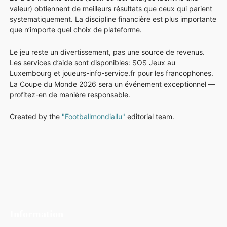
valeur) obtiennent de meilleurs résultats que ceux qui parient
systematiquement. La discipline financière est plus importante
que n’importe quel choix de plateforme.
Le jeu reste un divertissement, pas une source de revenus.
Les services d’aide sont disponibles: SOS Jeux au
Luxembourg et joueurs-info-service.fr pour les francophones.
La Coupe du Monde 2026 sera un événement exceptionnel —
profitez-en de manière responsable.
Created by the
"Footballmondiallu"
editorial team.
Information