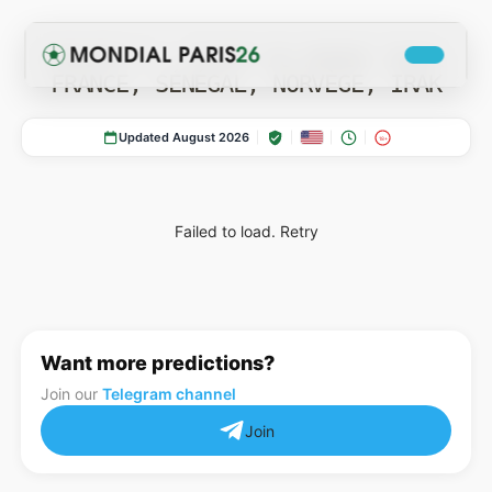
GROUPE I — COUPE DU MONDE 2026:
FRANCE, SÉNÉGAL, NORVÈGE, IRAK
Updated August 2026
18+
Failed to load.
Retry
COTES
Actualites Coupe du Monde 2026
Want more predictions?
Join our
Telegram channel
Join