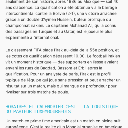
seulement de son histoire, apres 1986 au Mexique — soit 40
ans d’absence. La qualification a été obtenue via le barrage
intercontinental contre la Bolivie (2-1), une victoire arrachee
grace a un double d’Aymen Hussein, buteur prolifique du
championnat irakien. Le capitaine Mohanad Ali, qui a connu
des passages en Turquie et au Qatar, est le joueur le plus
expérimenté a l’international.
Le classement FIFA place l’Irak au-dela de la 55e position, et
les cotes de qualification dépassent 10.00. Le football irakien
vit un moment historique — des supporters en liesse avaient
envahi les rues de Bagdad, Bassora et Erbil apres la
qualification. Pour un analyste de paris, l’Irak est le profil
typique de l’équipe qui joue sans pression et peut arracher un
résultat sur un match, mais qui manque de profondeur pour
rivaliser sur trois matchs de poule.
HORAIRES ET CALENDRIER CEST — LA LOGISTIQUE
DU PARIEUR LUXEMBOURGEOIS
Un match en prime time americain est un match en pleine nuit
européenne. C’est la realite d’un Mondial organise en Amerique