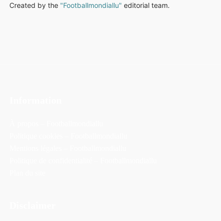
Created by the
"Footballmondiallu"
editorial team.
Information
À propos – Footballmondiallu
Politique cookies – Footballmondiallu
Mentions légales – Footballmondiallu
Politique de confidentialité – Footballmondiallu
Plan du site
Disclaimer