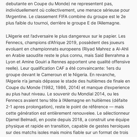
debutante en Coupe du Monde) ne representent pas,
individuellement où collectivement, une menace sérieuse pour
l’Argentine. Le classement FIFA combine du groupe est le 2e
plus faible du tournoi, derrière le groupe E de l’Allemagne.
L’Algerie est l’adversaire le plus dangereux sur le papier. Les
Fennecs, champions d’Afrique 2019, possèdent des joueurs
evoluant en championnats europeens (Riyad Mahrez a Al-Ahli
en Arabie saoudite reste le plus connu, mais Said Benrahma a
Lyon et Amine Gouiri a Rennes apportent une qualité offensive
reelle). Leur qualification CAF a été convaincante: 1ers du
groupe devant le Cameroun et le Nigeria. En revanche,
l’Algerie n’a jamais dépasse le stade des huitièmes de finale en
Coupe du Monde (1982, 1986, 2014) et manque d’experience
au plus haut niveau. Le souvenir du Mondial 2014, ou les
Fennecs avaient tenu tête à l’Allemagne en huitièmes (défaite
2-1 apres prolongation), reste le point de référence — mais
cette génération est entièrement renouvelee. Le sélectionneur
Djamel Belmadi, en poste depuis 2018, a construit une équipe
physique et rapide en transition, capable de gestes heroiques
sur des matchs isoles mais moins fiable sur un format de trois