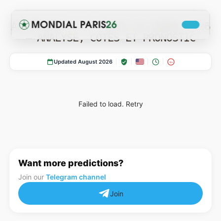
ARGENTINE À LA COUPE DU MONDE 2026
— ANALYSE, COTES ET PRONOSTIC
Updated August 2026
18+
Failed to load.
Retry
COTES
Actualites Coupe du Monde 2026
Want more predictions?
Join our
Telegram channel
Join