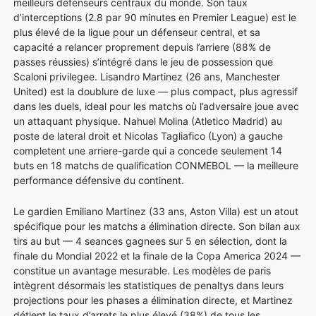
meilleurs défenseurs centraux du monde. Son taux
d’interceptions (2.8 par 90 minutes en Premier League) est le
plus élevé de la ligue pour un défenseur central, et sa
capacité a relancer proprement depuis l’arriere (88% de
passes réussies) s’intégré dans le jeu de possession que
Scaloni privilegee. Lisandro Martinez (26 ans, Manchester
United) est la doublure de luxe — plus compact, plus agressif
dans les duels, ideal pour les matchs où l’adversaire joue avec
un attaquant physique. Nahuel Molina (Atletico Madrid) au
poste de lateral droit et Nicolas Tagliafico (Lyon) a gauche
completent une arriere-garde qui a concede seulement 14
buts en 18 matchs de qualification CONMEBOL — la meilleure
performance défensive du continent.
Le gardien Emiliano Martinez (33 ans, Aston Villa) est un atout
spécifique pour les matchs a élimination directe. Son bilan aux
tirs au but — 4 seances gagnees sur 5 en sélection, dont la
finale du Mondial 2022 et la finale de la Copa America 2024 —
constitue un avantage mesurable. Les modèles de paris
intègrent désormais les statistiques de penaltys dans leurs
projections pour les phases a élimination directe, et Martinez
détient le taux d’arrets le plus élevé (38%) de tous les