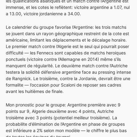
les qualifications asiatiques et un match contre l’Argentine est
immense, et les cotes le reflètent: victoire argentine a 1.07, nul
a 13.00, victoire jordanienne a 34.00.
Le calendrier du groupe favorise l’Argentine: les trois matchs
se jouent dans un rayon géographique restreint de la cote est
américaine, limitant les déplacements et le décalage horaire.
Le premier match contre l’Algerie est le seul qui pourrait poser
difficulté — les Fennecs sont capables de matchs heroiques
ponctuels (victoire contre l’Allemagne en 2014) même s’ils
manquent de régularité. Le deuxième match contre l’Autriche
testera la solidité défensive argentine face au pressing intense
de Rangnick. Le troisième, contre la Jordanie, devrait être une
formalite — l’occasion pour Scaloni de reposer ses cadres
avant les huitièmes de finale.
Mon pronostic pour le groupe: Argentine première avec 9
points sur 9, Algerie deuxième avec 4 points, Autriche
troisième avec 3 points (potentiel meilleur troisième). La
probabilite d’élimination de l’Argentine en phase de groupes
est inférieure a 2% selon mon modèle — le chiffre le plus bas
de toutes les équipes du tournoi.