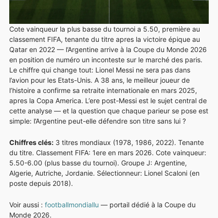
STADES
FAQ
Cote vainqueur la plus basse du tournoi a 5.50, première au
classement FIFA, tenante du titre apres la victoire épique au
Qatar en 2022 — l’Argentine arrive à la Coupe du Monde 2026
en position de numéro un inconteste sur le marché des paris.
Le chiffre qui change tout: Lionel Messi ne sera pas dans
l’avion pour les Etats-Unis. A 38 ans, le meilleur joueur de
l’histoire a confirme sa retraite internationale en mars 2025,
apres la Copa America. L’ere post-Messi est le sujet central de
cette analyse — et la question que chaque parieur se pose est
simple: l’Argentine peut-elle défendre son titre sans lui ?
Chiffres clés:
3 titres mondiaux (1978, 1986, 2022). Tenante
du titre. Classement FIFA: 1ere en mars 2026. Cote vainqueur:
5.50-6.00 (plus basse du tournoi). Groupe J: Argentine,
Algerie, Autriche, Jordanie. Sélectionneur: Lionel Scaloni (en
poste depuis 2018).
Voir aussi :
footballmondiallu
— portail dédié à la Coupe du
Monde 2026.