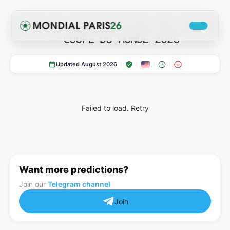
COTES DE QUALIFICATION PAR GROUPE
— COUPE DU MONDE 2026
Updated August 2026
18+
Failed to load.
Retry
COTES
Actualites Coupe du Monde 2026
Want more predictions?
Join our
Telegram channel
Join