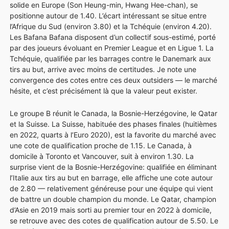
solide en Europe (Son Heung-min, Hwang Hee-chan), se
positionne autour de 1.40. L’écart intéressant se situe entre
l’Afrique du Sud (environ 3.80) et la Tchéquie (environ 4.20).
Les Bafana Bafana disposent d’un collectif sous-estimé, porté
par des joueurs évoluant en Premier League et en Ligue 1. La
Tchéquie, qualifiée par les barrages contre le Danemark aux
tirs au but, arrive avec moins de certitudes. Je note une
convergence des cotes entre ces deux outsiders — le marché
hésite, et c’est précisément là que la valeur peut exister.
Le groupe B réunit le Canada, la Bosnie-Herzégovine, le Qatar
et la Suisse. La Suisse, habituée des phases finales (huitièmes
en 2022, quarts à l’Euro 2020), est la favorite du marché avec
une cote de qualification proche de 1.15. Le Canada, à
domicile à Toronto et Vancouver, suit à environ 1.30. La
surprise vient de la Bosnie-Herzégovine: qualifiée en éliminant
l’Italie aux tirs au but en barrage, elle affiche une cote autour
de 2.80 — relativement généreuse pour une équipe qui vient
de battre un double champion du monde. Le Qatar, champion
d’Asie en 2019 mais sorti au premier tour en 2022 à domicile,
se retrouve avec des cotes de qualification autour de 5.50. Le