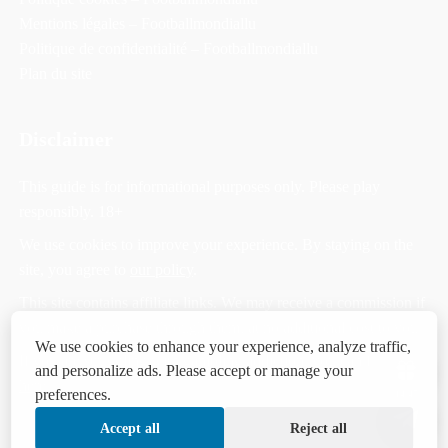
Mentions légales – Footballmondiallu
Politique de confidentialité – Footballmondiallu
Plan du site
Disclaimer
This guide is for informational purposes only. Please play
responsibly. 18+
We use cookies to improve your experience. By staying on the
site, you agree to
our policy
.
This site contains affiliate links. We may receive a commission if
you make a purchase through them, at no additional cost to you.
We use cookies to enhance your experience, analyze traffic,
If you are struggling with gambling addiction, you can find help
and personalize ads. Please accept or manage your
here
.
preferences.
14:44
Accept all
Reject all